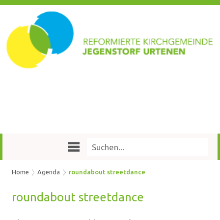
Home
Agenda
roundabout streetdance
round­about street­dance